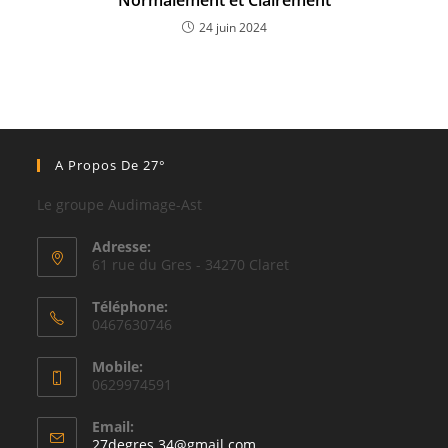
Normalement et Clairement
24 juin 2024
A Propos De 27°
Le groupe Audimage-Ast
Adresse:
61 rue du Gres - 34270 Claret
Téléphone:
0467630746
Mobile:
0629974591
Email:
27degres.34@gmail.com