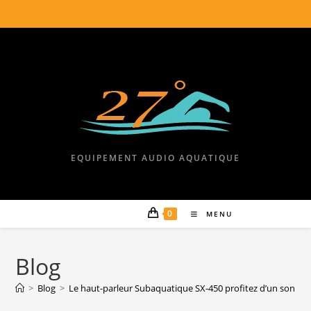
EQUIPEMENT AUDIO AQUATIQUE
0
MENU
Blog
>
Blog
>
Le haut-parleur Subaquatique SX-450 profitez d’un son clai