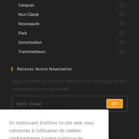
Casques
(3)
Non Classé
(0)
Nouveauté
(3)
Pack
(9)
Sonorisation
(4)
Transmetteurs
(2)
Recevez Notre Newsletter
Soyez informé en priorité des derniers arrivages et des
toutes dernières nouveauté.
GO
Suivez-Nous
En continuant d’utiliser ce site web, vous
consentez à l’utilisation de cookies
conformément à notre politique de