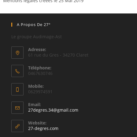
Mentions légales créées le 25 Mai 2019
A Propos De 27°
Le groupe Audimage-Ast
Adresse:
61 rue du Gres - 34270 Claret
Téléphone:
0467630746
Mobile:
0629974591
Email:
27degres.34@gmail.com
Website:
27-degres.com