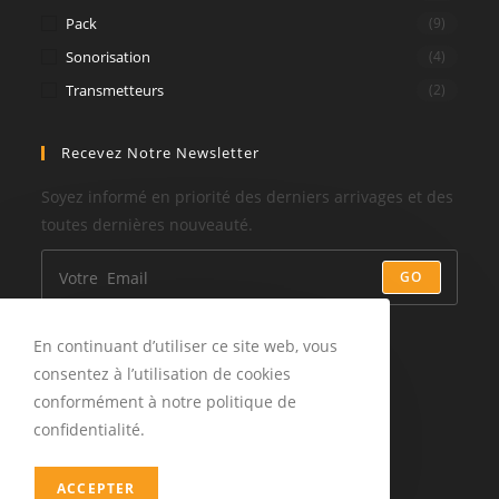
Pack
(9)
Sonorisation
(4)
Transmetteurs
(2)
Recevez Notre Newsletter
Soyez informé en priorité des derniers arrivages et des
toutes dernières nouveauté.
GO
Suivez-Nous
En continuant d’utiliser ce site web, vous
consentez à l’utilisation de cookies
conformément à notre politique de
confidentialité.
ACCEPTER