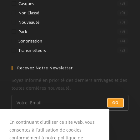
Casques
(3)
Non Classé
(0)
Nouveauté
(3)
Pack
(9)
Sonorisation
(4)
Transmetteurs
(2)
Recevez Notre Newsletter
Soyez informé en priorité des derniers arrivages et des
toutes dernières nouveauté.
GO
Suivez-Nous
En continuant d’utiliser ce site web, vous
consentez à l’utilisation de cookies
conformément à notre politique de