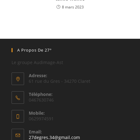
8 mars 2023
A Propos De 27°
Le groupe Audimage-Ast
Adresse:
61 rue du Gres - 34270 Claret
Téléphone:
0467630746
Mobile:
0629974591
Email:
27degres.34@gmail.com