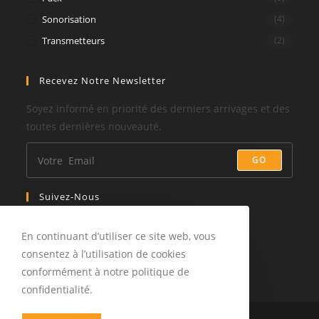
Sonorisation
(4)
Transmetteurs
(2)
Recevez Notre Newsletter
Soyez informé en priorité des derniers arrivages et des
toutes dernières nouveauté.
GO
Suivez-Nous
En continuant d’utiliser ce site web, vous
consentez à l’utilisation de cookies
conformément à notre politique de
confidentialité.
Copyright 2026 -
27degres