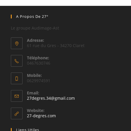
A Propos De 27°
Le groupe Audimage-Ast
Adresse:
61 rue du Gres - 34270 Claret
Téléphone:
0467630746
Mobile:
0629974591
Email:
27degres.34@gmail.com
Website:
27-degres.com
Liens Utiles