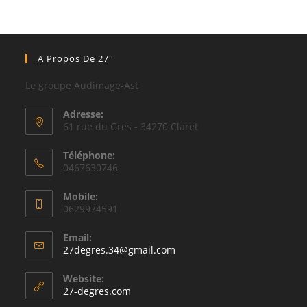
A Propos De 27°
Le groupe Audimage-Ast
Adresse:
61 rue du Gres - 34270 Claret
Téléphone:
0467630746
Mobile:
0629974591
Email:
27degres.34@gmail.com
Website:
27-degres.com