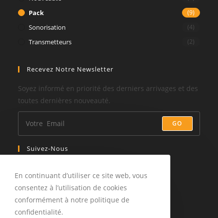
Pack
(9)
Sonorisation
(4)
Transmetteurs
(2)
Recevez Notre Newsletter
Soyez informé en priorité des derniers arrivages et des
toutes dernières nouveauté.
GO
Suivez-Nous
En continuant d’utiliser ce site web, vous
consentez à l’utilisation de cookies
conformément à notre politique de
confidentialité.